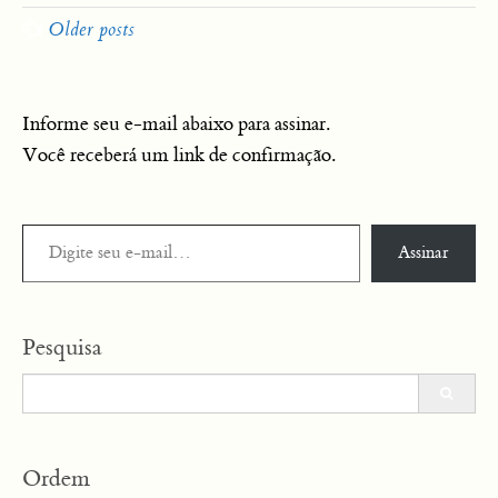
navigation
Older posts
Informe seu e-mail abaixo para assinar.
Você receberá um link de confirmação.
Digite seu e-mail…
Assinar
Pesquisa
Search
for:
Ordem