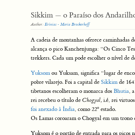
Sikkim — o Paraíso dos Andarilh
Author:
Erínias - Maria Brockerhoff
A cadeia de montanhas oferece caminhadas de
alcança o pico Kanchenjunga: “Os Cinco Teso
trekkers. Cada um pode escolher o nível de d
Yuksom
ou Yuksam, significa “lugar de enco
pobre vilarejo. Foi a capital de
Sikkim
de 1641
tibetanos escolheram o monarca dos
Bhutia
, 
rei recebeu o título de
Chogyal,
i.é, rei virtuo
foi anexado à Índia
, como 22º estado.
Os Lamas coroaram o Chogyal em um trono de p
Yuksom é o portão de entrada para os picos n