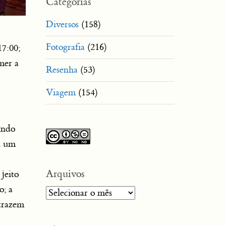
Categorias
Diversos
(158)
Fotografia
(216)
17:00;
mer a
Resenha
(53)
Viagem
(154)
indo
a um
Arquivos
 jeito
o; a
Arquivos
 trazem