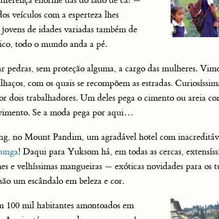
 diferença enorme das do lado de cá! —
dos veículos com a esperteza lhes
e jovens de idades variadas também de
ico, todo o mundo anda a pé.
r pedras, sem proteção alguma, a cargo das mulheres. Vim
lhaços, com os quais se recompõem as estradas. Curiosíssim
r dois trabalhadores. Um deles pega o cimento ou areia co
ovimento. Se a moda pega por aqui…
ng, no Mount Pandim, um agradável hotel com inacreditáv
junga
! Daqui para Yuksom há, em todas as cercas, extensís
s e velhíssimas mangueiras — exóticas novidades para os tu
são um escândalo em beleza e cor.
m 100 mil habitantes amontoados em