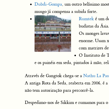
Dubdi-Gompa
, um outro belíssimo mos
musgo já compensa a subida forte.
Rumtek
é um do
budistas da Ásia
Os monges lavav
enorme. Usam xi
com matrizes de
O Instituto de T
e os painéis em seda, pintados à mão, r
Através de Gangtok chega-se a
Nathu La Pas
A antiga Rota da Seda, reaberta em 2006, é a 
não tem autorização para percorrê-la.
Despedimo-nos de Sikkim e rumamos para o B