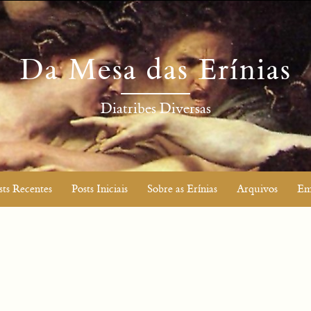
Da Mesa das Erínias
Diatribes Diversas
sts Recentes
Posts Iniciais
Sobre as Erínias
Arquivos
Em