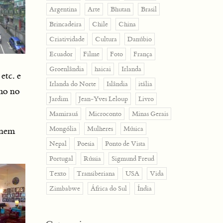
Argentina
Arte
Bhutan
Brasil
Brincadeira
Chile
China
Criatividade
Cultura
Danúbio
Ecuador
Filme
Foto
França
Groenlândia
haicai
Irlanda
etc. e
Irlanda do Norte
Islândia
itália
mo no
Jardim
Jean-Yves Leloup
Livro
Mamirauá
Microconto
Minas Gerais
Mongólia
Mulheres
Música
, nem
Nepal
Poesia
Ponto de Vista
Portugal
Rússia
Sigmund Freud
Texto
Transiberiana
USA
Vida
Zimbabwe
África do Sul
Índia