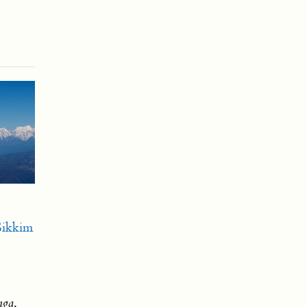
Sikkim
nga
.