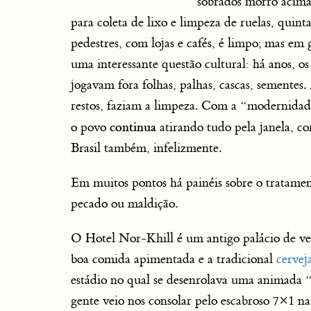
sobrados morro acim
para coleta de lixo e limpeza de ruelas, quint
pedestres, com lojas e cafés, é limpo; mas em g
uma interessante questão cultural: há anos, os
jogavam fora folhas, palhas, cascas, sementes.
restos, faziam a limpeza. Com a “modernidade” 
continua
o povo
atirando tudo pela janela, c
Brasil também, infelizmente.
Em muitos pontos há painéis sobre o tratame
pecado ou maldição.
O Hotel Nor-Khill é um antigo palácio de ve
boa comida apimentada e a tradicional
cervej
estádio no qual se desenrolava uma animada 
gente veio nos consolar pelo escabroso 7×1 