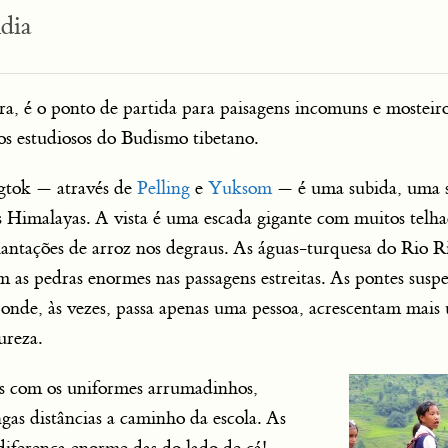
dia
ira, é o ponto de partida para paisagens incomuns e mosteir
os estudiosos do Budismo tibetano.
tok — através de
Pelling
e
Yuksom
— é uma subida, uma 
 Himalayas. A vista é uma escada gigante com muitos telha
plantações de arroz nos degraus. As águas-turquesa do Rio 
as pedras enormes nas passagens estreitas. As pontes susp
onde, às vezes, passa apenas uma pessoa, acrescentam mais
ureza.
as com os uniformes arrumadinhos,
as distâncias a caminho da escola. As