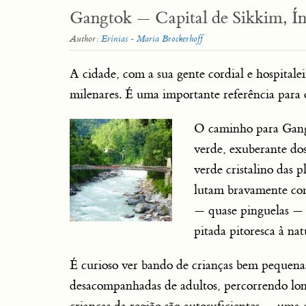
Gangtok — Capital de Sikkim, Ín
Author:
Erínias - Maria Brockerhoff
A cidade, com a sua gente cordial e hospitale
milenares. É uma importante referência para 
O caminho para Gang
verde, exuberante dos
verde cristalino das 
lutam bravamente com 
— quase pinguelas — 
pitada pitoresca à nat
É curioso ver bando de crianças bem pequen
desacompanhadas de adultos, percorrendo long