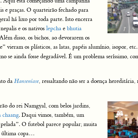
a. Aqui está começando uma campanha
ais e praças. O quarteirão fechado para
eral há lixo por toda parte. Isto encerra
 nepalis e os nativos
lepcha
e
bhutia
 Além disso, os bichos, ao devorarem os
vieram os plásticos, as latas, papéis alumínio, isopor, etc. 
omo se ainda fosse degradável. É um problema seríssimo, co
nto da
Hanseníase
, ressaltando não ser a doença hereditária
rão do rei Namgyal, com belos jardins,
a chaang
. Daqui vimos, também, um
“pelada”. O futebol parece popular; muita
na última copa…