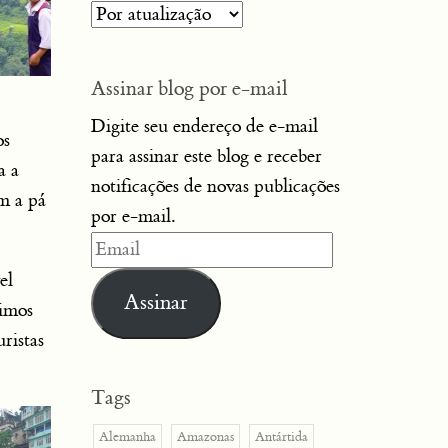
Assinar blog por e-mail
Digite seu endereço de e-mail
os
para assinar este blog e receber
a a
notificações de novas publicações
m a pá
por e-mail.
Email
el
Assinar
simos
ristas
Tags
Alemanha
Amazonas
Antártida