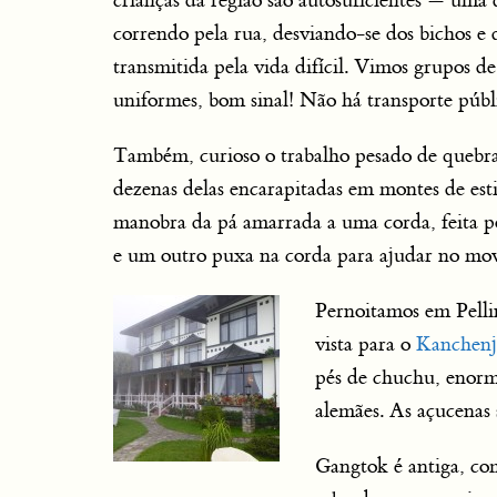
crianças da região são autosuficientes — uma
correndo pela rua, desviando-se dos bichos e 
transmitida pela vida difícil. Vimos grupos d
uniformes, bom sinal! Não há transporte públ
Também, curioso o trabalho pesado de quebra
dezenas delas encarapitadas em montes de esti
manobra da pá amarrada a uma corda, feita po
e um outro puxa na corda para ajudar no m
Pernoitamos em Pelli
vista para o
Kanchen
pés de chuchu, enorme
alemães. As açucenas 
Gangtok é antiga, co