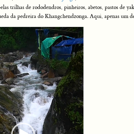
as trilhas de rododendros, pinheiros, abetos, pastos de yaks
r queda da pedreira do Khangchendzonga. Aqui, apenas um de
Tocador
de
vídeo