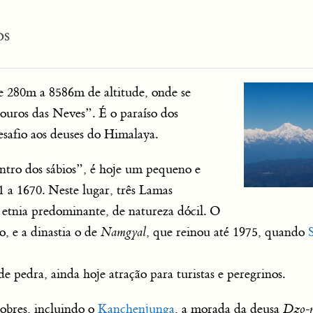
os
 280m a 8586m de altitude, onde se
uros das Neves”. É o paraíso dos
esafio aos deuses do Himalaya.
ntro dos sábios”, é hoje um pequeno e
 a 1670. Neste lugar, três Lamas
a etnia predominante, de natureza dócil. O
so, e a dinastia o de
Namgyal
, que reinou até 1975, quando
edra, ainda hoje atração para turistas e peregrinos.
obres, incluindo o
Kanchenjunga
, a morada da deusa
Dzo-