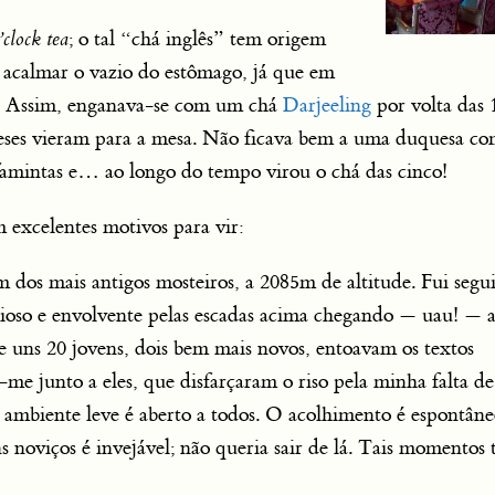
’clock tea
; o tal “chá inglês” tem origem
acalmar o vazio do estômago, já que em
e. Assim, enganava-se com um chá
Darjeeling
por volta das 
eses vieram para a mesa. Não ficava bem a uma duquesa co
amintas e… ao longo do tempo virou o chá das cinco!
 excelentes motivos para vir:
m dos mais antigos mosteiros, a 2085m de altitude. Fui segu
so e envolvente pelas escadas acima chegando — uau! — 
e uns 20 jovens, dois bem mais novos, entoavam os textos
i-me junto a eles, que disfarçaram o riso pela minha falta de
 ambiente leve é aberto a todos. O acolhimento é espontâne
ns noviços é invejável; não queria sair de lá. Tais momentos