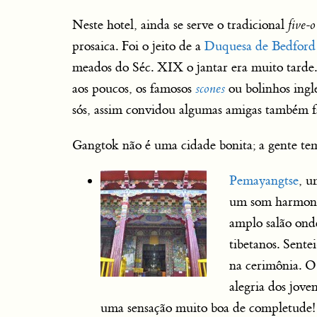
Neste hotel, ainda se serve o tradicional
five-o
prosaica. Foi o jeito de a
Duquesa de Bedford
meados do Séc. XIX o jantar era muito tard
aos poucos, os famosos
scones
ou bolinhos ingl
sós, assim convidou algumas amigas também f
Gangtok não é uma cidade bonita; a gente tem
Pemayangtse
, u
um som harmonio
amplo salão ond
tibetanos. Sente
na cerimônia. O
alegria dos jove
uma sensação muito boa de completude!