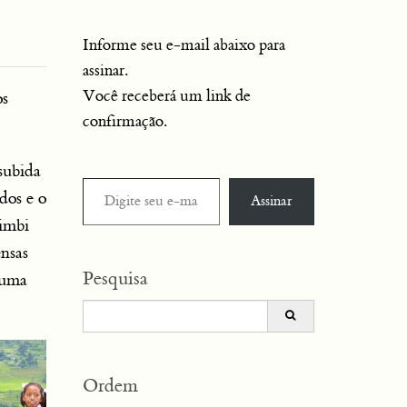
Informe seu e-mail abaixo para
assinar.
Você receberá um link de
os
confirmação.
subida
Digite seu e-mail…
dos e o
Assinar
Rimbi
ensas
Pesquisa
 uma
Search
for:
Ordem