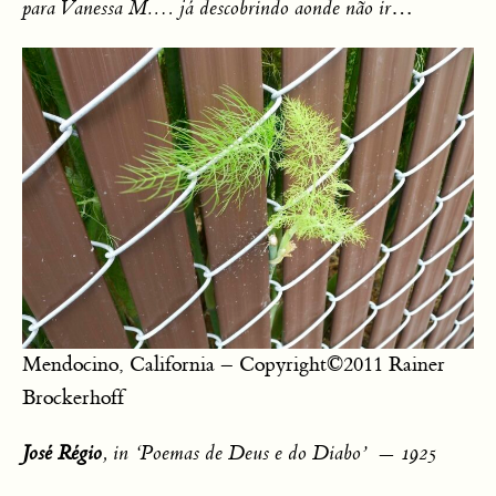
para Vanessa M.… já descobrindo aonde não ir
…
Mendocino, California – Copyright©2011 Rainer
Brockerhoff
José Régio
, in ‘Poemas de Deus e do Diabo’
— 1925