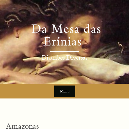
Skip
to
content
Da Mesa das
Erínias
Diatribes Diversas
Menu
Skip
to
content
Amazonas