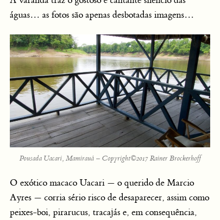
A varanda traz o gostoso e cantante silêncio das
águas… as fotos são apenas desbotadas imagens…
Pousada Uacari, Mamirauá – Copyright©2017 Rainer Brockerhoff
O exótico macaco Uacari — o querido de Marcio
Ayres — corria sério risco de desaparecer, assim como
peixes-boi, pirarucus, tracajás e, em consequência,