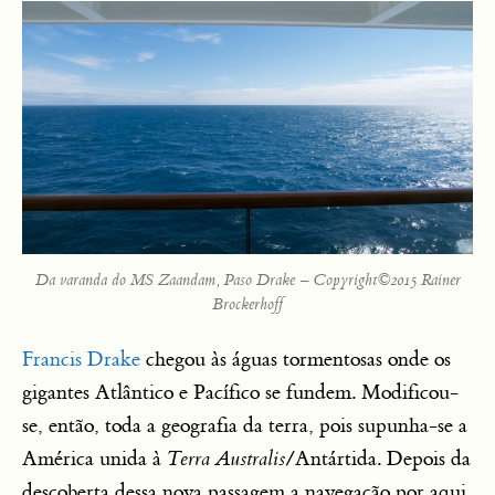
Da varanda do MS Zaandam, Paso Drake – Copyright©2015 Rainer
Brockerhoff
Francis Drake
chegou às águas tormentosas onde os
gigantes Atlântico e Pacífico se fundem. Modificou-
se, então, toda a geografia da terra, pois supunha-se a
América unida à
Terra Australis
/Antártida. Depois da
descoberta dessa nova passagem a navegação por aqui