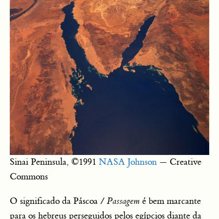
Sinai Peninsula, ©1991
NASA Johnson
— Creative
Commons
O significado da Páscoa /
Passagem
é bem marcante
para os hebreus perseguidos pelos egípcios diante da