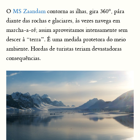
O
MS Zaandam
contorna as ilhas, gira 360°, pára
diante das rochas e glaciares, às vezes navega em
marcha-a-ré; assim aproveitamos intensamente sem
descer à “terra”. É uma medida protetora do meio
ambiente. Hordas de turistas teriam devastadoras
consequências.