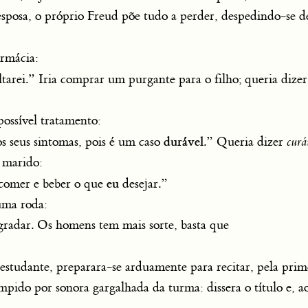
esposa, o próprio Freud põe tudo a perder, despedindo-se d
armácia:
ltarei.” Iria comprar um purgante para o filho; queria dizer
ossível tratamento:
durável
s seus sintomas, pois é um caso
.” Queria dizer
curá
 marido:
eu
comer e beber o que
desejar.”
uma roda:
gradar. Os homens tem mais sorte, basta que
estudante, preparara-se arduamente para recitar, pela prim
pido por sonora gargalhada da turma: dissera o título e, a