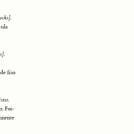
tocks]
.
cula
o]
.
de frio
stas
.
o. Foi-
vamente