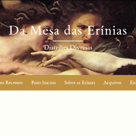
Da Mesa das Erínias
Diatribes Diversas
sts Recentes
Posts Iniciais
Sobre as Erínias
Arquivos
Em