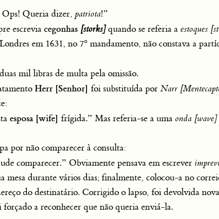
. Ops! Queria dizer,
patriota
!”
cegonhas
pre escrevia
[storks]
quando se referia a
estoques [s
Londres em 1631, no 7º mandamento, não constava a partí
duas mil libras de multa pela omissão.
Herr
[Senhor]
ratamento
foi substituída por
Narr [Mentecapt
te:
esposa [wife]
ita
frígida.” Mas referia-se a uma
onda [wave]
pa por não comparecer à consulta:
ude comparecer.” Obviamente pensava em escrever
imprevi
a mesa durante vários dias; finalmente, colocou-a no correi
ereço do destinatário. Corrigido o lapso, foi devolvida no
oi forçado a reconhecer que não queria enviá-la.