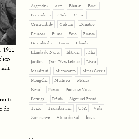
Argentina
Arte
Bhutan
Brasil
Brincadeira
Chile
China
Criatividade
Cultura
Danúbio
Ecuador
Filme
Foto
França
Groenlândia
haicai
Irlanda
, 1921
Irlanda do Norte
Islândia
itália
lico
Jardim
Jean-Yves Leloup
Livro
tadt
Mamirauá
Microconto
Minas Gerais
Mongólia
Mulheres
Música
Nepal
Poesia
Ponto de Vista
sulta,
Portugal
Rússia
Sigmund Freud
o de
Texto
Transiberiana
USA
Vida
Zimbabwe
África do Sul
Índia