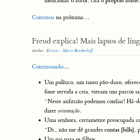
próprio
mencionar o autor, cita o
nome.
Continua
na próxima…
Freud explica! Mais lapsos de li
Author:
Erínias - Maria Brockerhoff
Continuando
…
Um político, um tanto pão-duro, ofere
fosse servida a ceia, vieram uns parcos 
“Neste anfitrião podemos confiar! Há-d
dizer
orientação
.
Uma senhora, certamente preocupada co
contas [bills]
“Dr., não me dê grandes
, 
Um pai para os filhos: