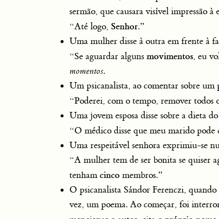
sermão, que causara visível impressão à 
Senhor
“Até logo,
.”
Uma mulher disse à outra em frente à f
movimentos
“Se aguardar alguns
, eu vo
momentos
.
Um psicanalista, ao comentar sobre um p
“Poderei, com o tempo, remover todos o
Uma jovem esposa disse sobre a dieta do
“O médico disse que meu marido pode 
Uma respeitável senhora exprimiu-se n
“A mulher tem de ser bonita se quiser a
cinco
tenham
membros.”
O psicanalista Sándor Ferenczi, quando 
vez, um poema. Ao começar, foi interrom