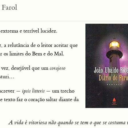
 Farol
extrema e terrível lucidez.
, a relutância de o leitor aceitar que
ar os limites do Bem e do Mal.
a vez, desejável que um
corajoso
isturi…
nscrever —
ipsis litteris
— um trecho
te texto faz o coração saltar diante da
A vida é vitoriosa não quando se tem o que se costuma 