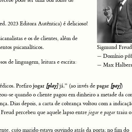
 recebe pode ser uma boa fonte de
(ed. 2023 Editora Autêntica) é delicioso!
icanalistas e os de clientes, além de
entos psicanalíticos.
Sigmund Freud
— Domínio púb
os de linguagem, leitura e escrita:
— Max Halbers
jogar
pagar
édicos. Prefiro
[play]
já.” (ao invés de
[pay]
)
izou-se quando o cliente pagou em dinheiro a metade da con
a. Dias depois, a carta de cobrança voltou com a indicaçã
 Freud percebeu que aquele lapso entre
jogar
e
pagar
traiu o
ente, cujo marido estava ouvindo atrás da porta; no fim do