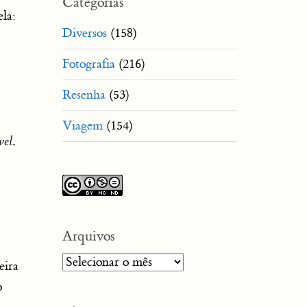
Categorias
ela:
Diversos
(158)
Fotografia
(216)
Resenha
(53)
Viagem
(154)
vel
.
Arquivos
Arquivos
eira
o