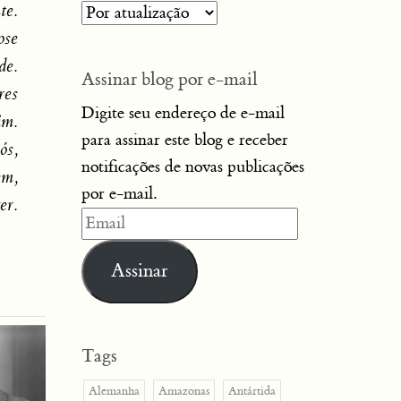
te.
ose
de.
Assinar blog por e-mail
res
Digite seu endereço de e-mail
im.
para assinar este blog e receber
ós,
notificações de novas publicações
em,
por e-mail.
er.
Email
Assinar
Tags
Alemanha
Amazonas
Antártida