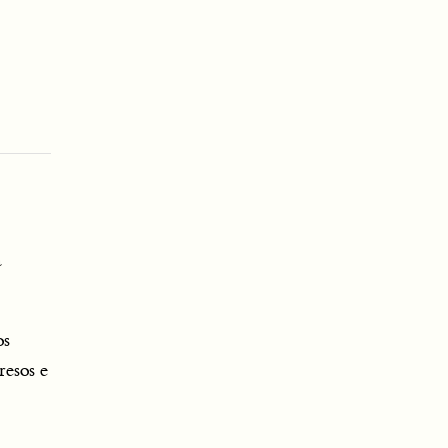
a
os
resos e