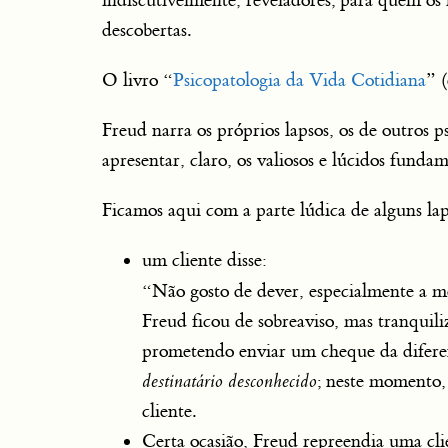
indiscutivelmente, reveladores; para quem os
descobertas.
O livro “
Psicopatologia da Vida Cotidiana
” 
Freud narra os próprios lapsos, os de outros ps
apresentar, claro, os valiosos e lúcidos fundam
Ficamos aqui com a parte lúdica de alguns laps
um cliente disse:
“Não gosto de dever, especialmente a m
Freud ficou de sobreaviso, mas tranquil
prometendo enviar um cheque da diferenç
destinatário desconhecido
; neste momento,
cliente.
Certa ocasião, Freud repreendia uma cli