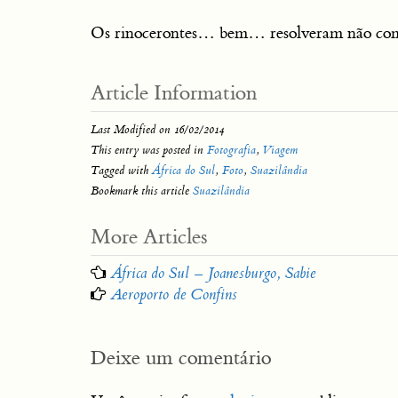
Os rinocerontes… bem… resolveram não co
Article Information
Last Modified on 16/02/2014
This entry was posted in
Fotografia
,
Viagem
Tagged with
África do Sul
,
Foto
,
Suazilândia
Bookmark this article
Suazilândia
Post
More Articles
navigation
África do Sul – Joanesburgo, Sabie
Aeroporto de Confins
Deixe um comentário