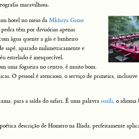
eografia maravilhosa.
 um hotel no meio da
Mkhaya Game
e pedra têm por divisórias apenas
 com água quente a gás e banheiro
de sapé, aparado milimetricamente e
éu estrelado é inesquecível.
com uma fogueira no centro, é muito bom.
as. O pessoal é atencioso, o serviço de primeira, inclusiv
ama, para a saída do safari. É uma palavra
suaíli
, o idioma
 poética descrição de Homero na Ilíada. perfeitamente aplic