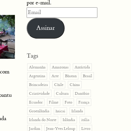
por e-mail.
Email
Assinar
Tags
Alemanha
Amazonas
Antártida
e com
Argentina
Arte
Bhutan
Brasil
Brincadeira
Chile
China
Criatividade
Cultura
Danúbio
 bantu
Ecuador
Filme
Foto
França
Groenlândia
haicai
Irlanda
ada
Irlanda do Norte
Islândia
itália
Jardim
Jean-Yves Leloup
Livro