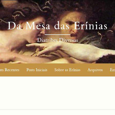
Da Mesa das Erínias
Diatribes Diversas
sts Recentes
Posts Iniciais
Sobre as Erínias
Arquivos
Em