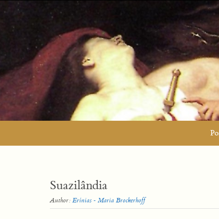
Skip
to
content
Skip
Po
to
content
Suazilândia
Author:
Erínias - Maria Brockerhoff