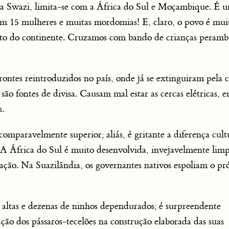
a Swazi, limita-se com a África do Sul e Moçambique. É 
tem 15 mulheres e muitas mordomias! E, claro, o povo é mui
alto do continente. Cruzamos com bando de crianças peram
ntes reintroduzidos no país, onde já se extinguiram pela 
s são fontes de divisa. Causam mal estar as cercas elétricas, 
s.
omparavelmente superior; aliás, é gritante a diferença cult
. A África do Sul é muito desenvolvida, invejavelmente limp
ação. Na Suazilândia, os governantes nativos espoliam o pr
altas e dezenas de ninhos dependurados; é surpreendente
ão dos pássaros-tecelões na construção elaborada das suas