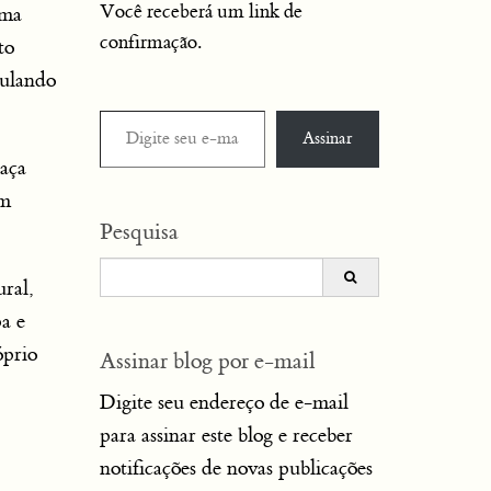
Você receberá um link de
uma
confirmação.
to
bulando
Digite seu e-mail…
Assinar
caça
em
Pesquisa
Search
ural,
for:
a e
óprio
Assinar blog por e-mail
Digite seu endereço de e-mail
para assinar este blog e receber
notificações de novas publicações