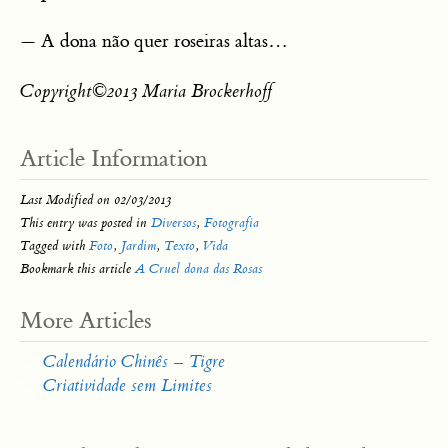
— A dona não quer roseiras altas…
Copyright©2013 Maria Brockerhoff
Article Information
Last Modified on 02/03/2013
This entry was posted in
Diversos
,
Fotografia
Tagged with
Foto
,
Jardim
,
Texto
,
Vida
Bookmark this article
A Cruel dona das Rosas
Post
More Articles
navigation
Calendário Chinês – Tigre
Criatividade sem Limites