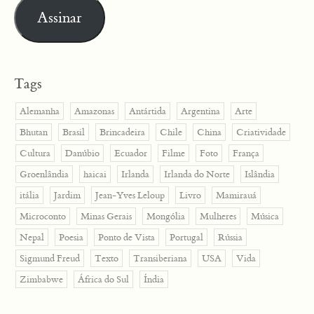
Assinar
Tags
Alemanha
Amazonas
Antártida
Argentina
Arte
Bhutan
Brasil
Brincadeira
Chile
China
Criatividade
Cultura
Danúbio
Ecuador
Filme
Foto
França
Groenlândia
haicai
Irlanda
Irlanda do Norte
Islândia
itália
Jardim
Jean-Yves Leloup
Livro
Mamirauá
Microconto
Minas Gerais
Mongólia
Mulheres
Música
Nepal
Poesia
Ponto de Vista
Portugal
Rússia
Sigmund Freud
Texto
Transiberiana
USA
Vida
Zimbabwe
África do Sul
Índia