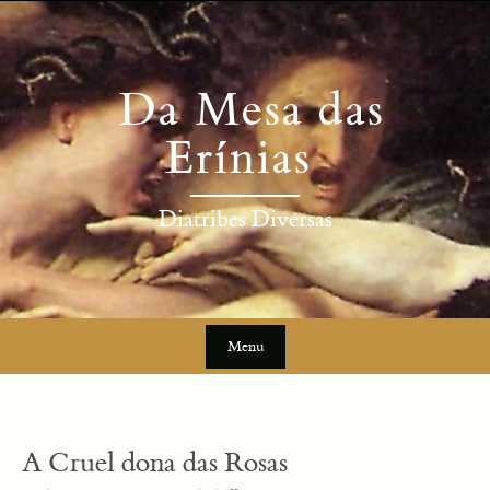
Skip
to
content
Da Mesa das
Erínias
Diatribes Diversas
Menu
Skip
to
content
A Cruel dona das Rosas